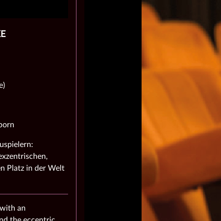
KE
e)
born
uspielern:
exzentrischen,
n Platz in der Welt
 with an
nd the eccentric,