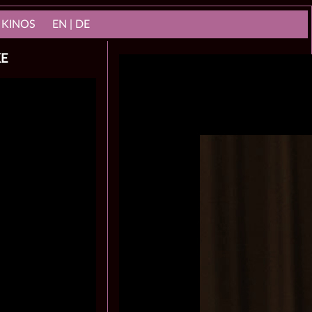
 KINOS
EN | DE
KE