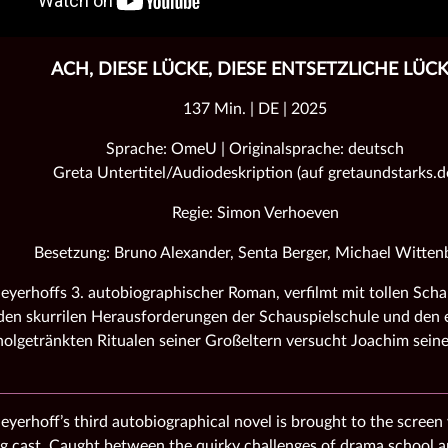
ACH, DIESE LÜCKE, DIESE ENTSETZLICHE LÜC
137 Min. | DE | 2025
Sprache: OmeU | Originalsprache: deutsch
Greta Untertitel/Audiodeskription (auf gretaundstarks.d
Regie: Simon Verhoeven
Besetzung: Bruno Alexander, Senta Berger, Michael Witten
yerhoffs 3. autobiographischer Roman, verfilmt mit tollen Scha
en skurrilen Herausforderungen der Schauspielschule und den 
holgetränkten Ritualen seiner Großeltern versucht Joachim seine
yerhoff’s third autobiographical novel is brought to the screen
g cast. Caught between the quirky challenges of drama school a