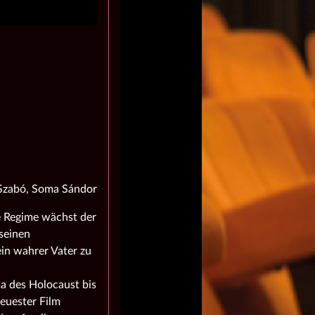
 Szabó, Soma Sándor
e Regime wächst der
 seinen
ein wahrer Vater zu
ma des Holocaust bis
neuester Film