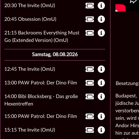
20:30 The Invite (OmU)
20:45 Obsession (OmU)
21:15 Backrooms Everything Must
Go (Extended Version) (OmU)
Samstag, 08.08.2026
12:45 The Invite (OmU)
13:00 PAW Patrol: Der Dino Film
Besetzung:
Budapest, 
14:00 Bibi Blocksberg - Das große
jüdische J
Hexentreffen
verstorben
15:00 PAW Patrol: Der Dino Film
sein, wird 
Andor Hirs
15:15 The Invite (OmU)
hin zur au