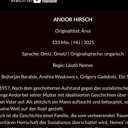
ANDOR HIRSCH
Originaltitel: Árva
133 Min. | HU | 2025
Sprache: OmU, OmeU | Originalsprache: ungarisch
Regie: László Nemes
 Bojtorján Barabás, Andrea Waskowics, Grégory Gadebois, Elíz
1957. Nach dem gescheiterten Aufstand gegen das sozialistisch
unge Andor bei seiner Mutter mit idealisierten Geschichten über
en Vater auf. Als plötzlich ein Mann auftaucht und behauptet, s
seine Welt auf den Kopf gestellt.
ch ist die Geschichte einer Familie, die vom verheerenden Trau
toritären Herrschaft des Sozialismus überschattet wird. Nemes’ 