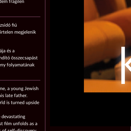
dem fragilen
zsidó fiú
hirtelen megjelenik
ája és a
ndító összecsapást
eny folyamatának
gime, a young Jewish
s late father.
ld is turned upside
 devastating
t film unfolds as a
 of self-discovery.