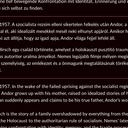
eine tief bewegende Konfrontation mit Identität, Erinnerung und 
 sich selbst zu finden.
957. A szocialista rezsim elleni sikertelen felkelés után Andor, a 
l él, aki idealizált mesékkel mesél neki elhunyt apjáról. Amikor 
ki azt állítja, hogy az igazi apja, Andor világa fejjel lefelé áll.
irsch egy család története, amelyet a holokauszt pusztító traum
us autoriter uralma árnyékol. Nemes legújabb filmje mélyen megi
 személyiség, az emlékezet és a önmagunk megtalálásának törék
.
957. In the wake of the failed uprising against the socialist re
Andor grows up with his mother, raised on idealized stories of hi
 suddenly appears and claims to be his true father, Andor’s wor
ch is the story of a family overshadowed by everything from the
he Holocaust to the authoritarian rule of socialism. Nemes’ lates
ing confrontation with identity, memory, and the fragile process