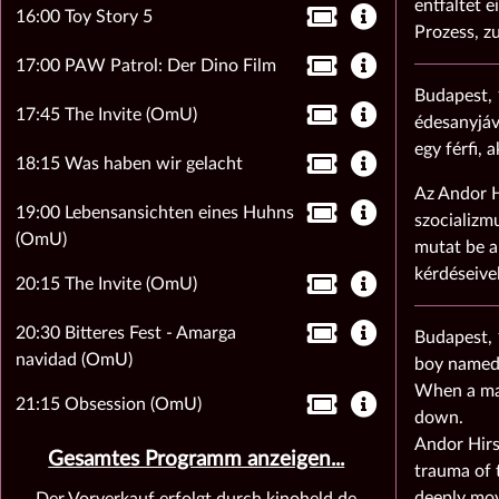
entfaltet 
16:00 Toy Story 5
Prozess, zu
17:00 PAW Patrol: Der Dino Film
Budapest, 1
17:45 The Invite (OmU)
édesanyjáva
egy férfi, a
18:15 Was haben wir gelacht
Az Andor H
19:00 Lebensansichten eines Huhns
szocializm
(OmU)
mutat be a
kérdéseivel
20:15 The Invite (OmU)
20:30 Bitteres Fest - Amarga
Budapest, 1
navidad (OmU)
boy named 
When a man
21:15 Obsession (OmU)
down.
Andor Hirs
Gesamtes Programm anzeigen...
trauma of t
deeply mov