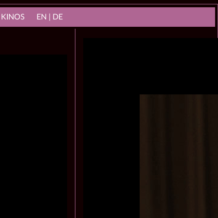
 KINOS
EN | DE