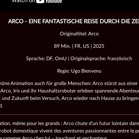
ARCO - EINE FANTASTISCHE REISE DURCH DIE ZE
Originaltitel: Arco
89 Min. | FR, US | 2025
Sprache: DF, OmU | Originalsprache: französisch
Regie: Ugo Bienvenu
ne Animation auch für große Menschen: Arco stürzt aus einer 
 Arco, Iris und ihr Haushaltsroboter erleben spannende Abenteu
und Zukunft beim Versuch, Arco wieder nach Hause zu bringen
d.
ation, même pour les grands : Arco chute d’un futur lointain dans
r robot domestique vivent des aventures passionnantes entre le pr
e ramener Arco chez lui – touchant et enchanteur.