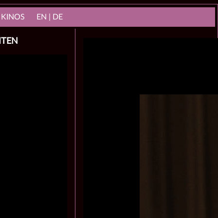
 KINOS
EN | DE
ITEN