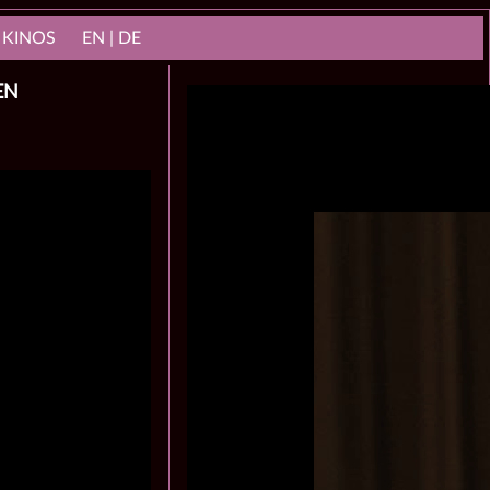
 KINOS
EN | DE
N