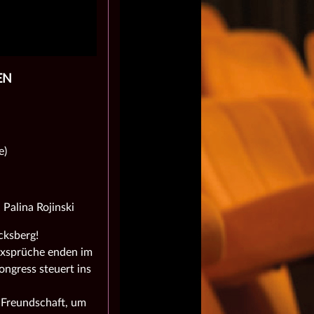
N
e)
Palina Rojinski
cksberg!
Hexsprüche enden im
ongress steuert ins
n Freundschaft, um