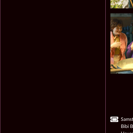
Samst
Bibi 