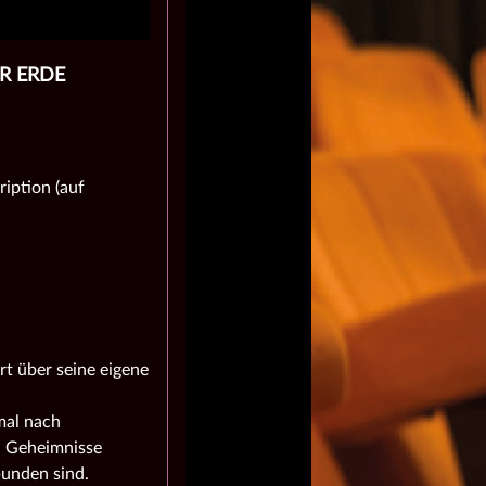
ER ERDE
iption (auf
rt über seine eigene
mal nach
n Geheimnisse
bunden sind.