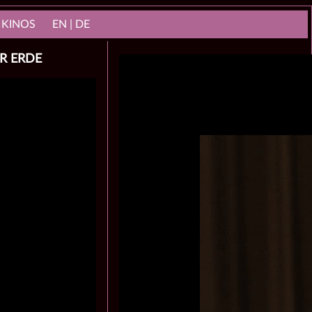
 KINOS
EN | DE
ER ERDE