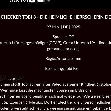
CHECKER TOBI 3 - DIE HEIMLICHE HERRSCHERIN D
97 Min. | DE | 2025
Sprache: DF
tertitel für Hörgeschädigte (CCAP), Greta Untertitel/Audiodeskr
gretaundstarks.de)
Regie: Antonia Simm
Besetzung: Tobi Krell
bi ist zurück!
umen stößt Tobi auf ein altes Video aus seiner Kindheit & stolpe
 Wer hinterlässt die mächtigsten Spuren im Erdreich?
t hinterherjagend begibt er sich mal wieder auf Weltreise, dies
, Spitzbergen & Mexiko. Dort entdeckt er die unterschiedliche
böden & versteht schließlich, wie eng sie mit unserem Leben ver