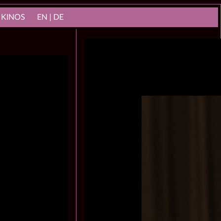
 KINOS
EN | DE