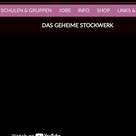
, SCHULEN & GRUPPEN
JOBS
INFO
SHOP
LINKS &
DAS GEHEIME STOCKWERK