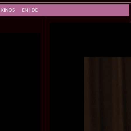
 KINOS
EN | DE