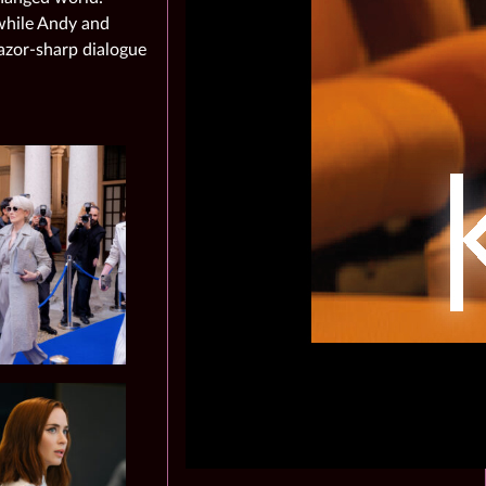
 while Andy and
azor‑sharp dialogue