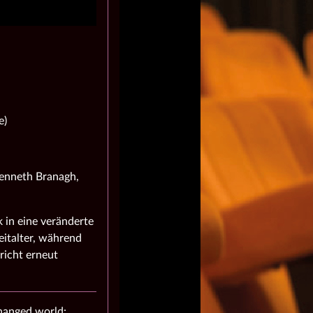
e)
Kenneth Branagh,
 in eine veränderte
italter, während
richt erneut
changed world: