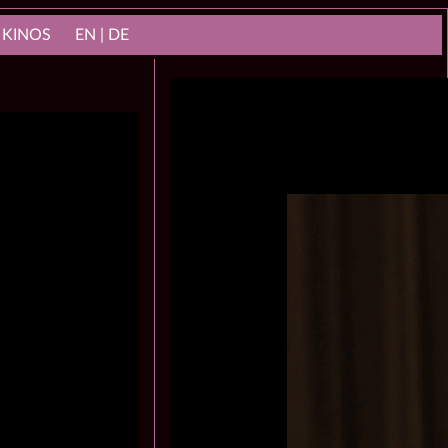
 KINOS
EN | DE