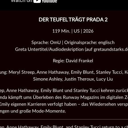
DER TEUFEL TRÄGT PRADA 2
119 Min. | US | 2026
Sprache: OmU | Originalsprache: englisch
Greta Untertitel/Audiodeskription (auf gretaundstarks.d
Regie: David Frankel
ung: Meryl Streep, Anne Hathaway, Emily Blunt, Stanley Tucci, 
Simone Ashley, Justin Theroux, Lucy Liu
ep, Anne Hathaway, Emily Blunt und Stanley Tucci kehren zurück
nda kämpft ums Überleben des Runway Magazins im digitalen Ze
mily eigenen Karrieren verfolgt haben – das Wiedersehen versp
ungen und große Mode‑Momente.
ep, Anne Hathaway, Emily Blunt, and Stanley Tucci return to a 