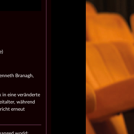
e)
Kenneth Branagh,
 in eine veränderte
italter, während
richt erneut
changed world: