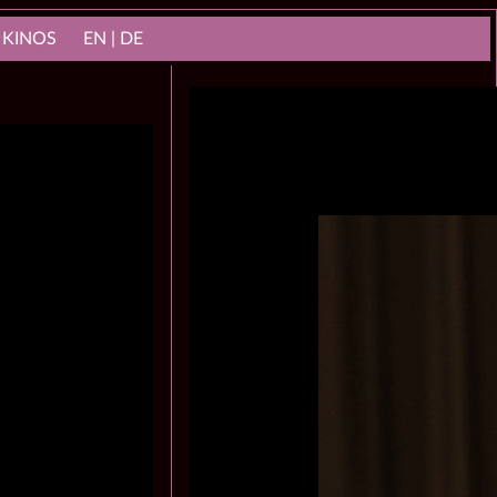
 KINOS
EN | DE