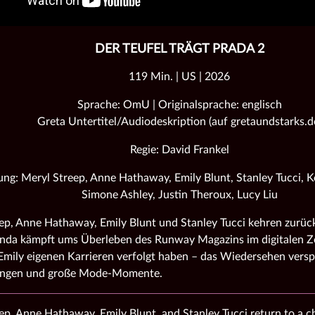
DER TEUFEL TRÄGT PRADA 2
119 Min. | US | 2026
Sprache: OmU | Originalsprache: englisch
Greta Untertitel/Audiodeskription (auf gretaundstarks.d
Regie: David Frankel
ung: Meryl Streep, Anne Hathaway, Emily Blunt, Stanley Tucci, 
Simone Ashley, Justin Theroux, Lucy Liu
ep, Anne Hathaway, Emily Blunt und Stanley Tucci kehren zurück
nda kämpft ums Überleben des Runway Magazins im digitalen Ze
mily eigenen Karrieren verfolgt haben – das Wiedersehen versp
ungen und große Mode‑Momente.
ep, Anne Hathaway, Emily Blunt, and Stanley Tucci return to a 