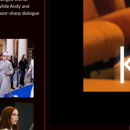
 while Andy and
azor‑sharp dialogue