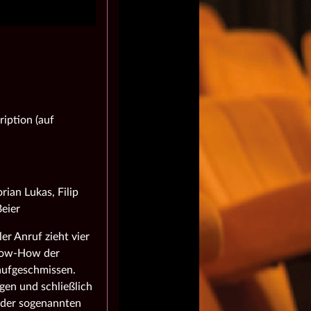
iption (auf
rian Lukas, Filip
eier
er Anruf zieht vier
Know-How der
 aufgeschmissen.
gen und schließlich
f der sogenannten