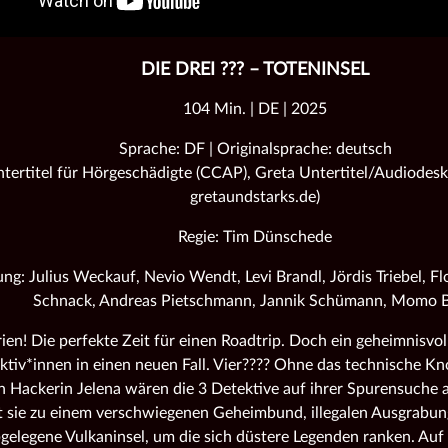
DIE DREI ??? – TOTENINSEL
104 Min. | DE | 2025
Sprache: DF | Originalsprache: deutsch
tertitel für Hörgeschädigte (CCAP), Greta Untertitel/Audiodeskr
gretaundstarks.de)
Regie: Tim Dünschede
ng: Julius Weckauf, Nevio Wendt, Levi Brandl, Jördis Triebel, Flo
Schnack, Andreas Pietschmann, Jannik Schümann, Momo B
en! Die perfekte Zeit für einen Roadtrip. Doch ein geheimnisvoll
ktiv*innen in einen neuen Fall. Vier???? Ohne das technische 
en Hackerin Jelena wären die 3 Detektive auf ihrer Spurensuche
t sie zu einem verschwiegenen Geheimbund, illegalen Ausgrabun
bgelegene Vulkaninsel, um die sich düstere Legenden ranken. Au