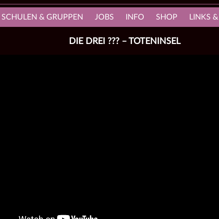
, SCHULEN & GRUPPEN
JOBS
INFO
SHOP
LINKS &
DIE DREI ??? – TOTENINSEL