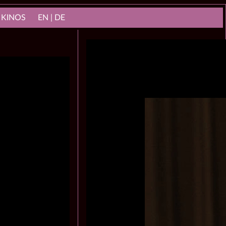
 KINOS
EN | DE