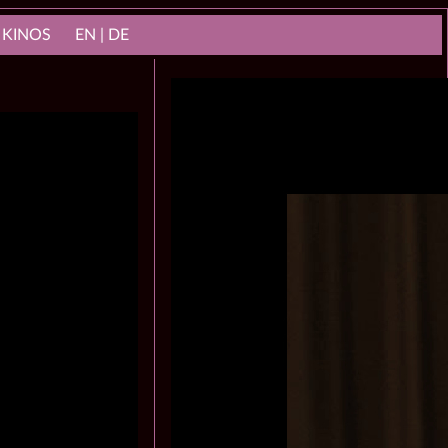
 KINOS
EN | DE