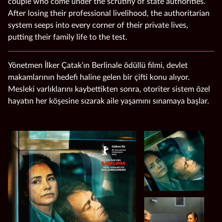
couple who come under the scrutiny of state authorities.
After losing their professional livelihood, the authoritarian
system seeps into every corner of their private lives,
putting their family life to the test.
Yönetmen İlker Çatak’ın Berlinale ödüllü filmi, devlet
makamlarının hedefi haline gelen bir çifti konu alıyor.
Mesleki varlıklarını kaybettikten sonra, otoriter sistem özel
hayatın her köşesine sızarak aile yaşamını sınamaya başlar.