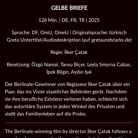
GELBE BRIEFE
128 Min. | DE, FR, TR | 2025
Sprache: DF, OmU, OmeU | Originalsprache: türkisch
Greta Untertitel/Audiodeskription (auf gretaundstarks.de)
Regie: İlker Çatak
Besetzung: Özgü Namal, Tansu Biçer, Leyla Smyrna Cabas,
İpek Bilgin, Aydın Işık
Der Berlinale-Gewinner von Regisseur İlker Çatak über ein
Paar, das ins Visier staatlicher Behörden gerät. Nachdem
sie ihre berufliche Existenz verloren haben, schleicht sich
das autoritäre System in jeden Winkel des Privaten und
stellt das Familienleben auf die Probe.
The Berlinale-winning film by director İlker Çatak follows a