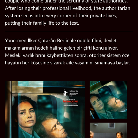
couple who come under the scrutiny of state authorities.
After losing their professional livelihood, the authoritarian
system seeps into every corner of their private lives,
putting their family life to the test.
Yönetmen İlker Çatak’ın Berlinale ödüllü filmi, devlet
makamlarının hedefi haline gelen bir çifti konu alıyor.
Mesleki varlıklarını kaybettikten sonra, otoriter sistem özel
hayatın her köşesine sızarak aile yaşamını sınamaya başlar.