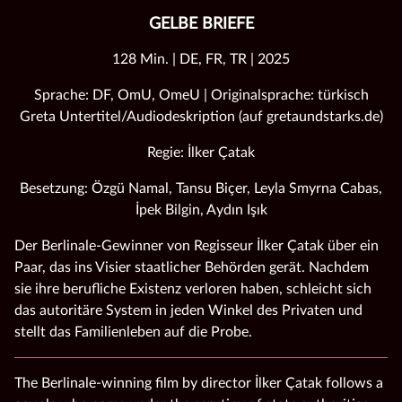
GELBE BRIEFE
128 Min. | DE, FR, TR | 2025
Sprache: DF, OmU, OmeU | Originalsprache: türkisch
Greta Untertitel/Audiodeskription (auf gretaundstarks.de)
Regie: İlker Çatak
Besetzung: Özgü Namal, Tansu Biçer, Leyla Smyrna Cabas,
İpek Bilgin, Aydın Işık
Der Berlinale-Gewinner von Regisseur İlker Çatak über ein
Paar, das ins Visier staatlicher Behörden gerät. Nachdem
sie ihre berufliche Existenz verloren haben, schleicht sich
das autoritäre System in jeden Winkel des Privaten und
stellt das Familienleben auf die Probe.
The Berlinale-winning film by director İlker Çatak follows a