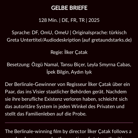
GELBE BRIEFE
128 Min. | DE, FR, TR | 2025
Sprache: DF, OmU, OmeU | Originalsprache: türkisch
Greta Untertitel/Audiodeskription (auf gretaundstarks.de)
Regie: İlker Çatak
Besetzung: Özgü Namal, Tansu Biçer, Leyla Smyrna Cabas,
İpek Bilgin, Aydın Işık
Der Berlinale-Gewinner von Regisseur İlker Çatak über ein
Paar, das ins Visier staatlicher Behörden gerät. Nachdem
sie ihre berufliche Existenz verloren haben, schleicht sich
das autoritäre System in jeden Winkel des Privaten und
stellt das Familienleben auf die Probe.
The Berlinale-winning film by director İlker Çatak follows a