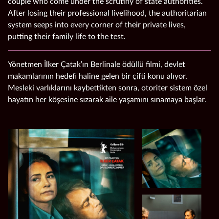
couple who come under the scrutiny of state authorities.
After losing their professional livelihood, the authoritarian
system seeps into every corner of their private lives,
putting their family life to the test.
Yönetmen İlker Çatak’ın Berlinale ödüllü filmi, devlet
makamlarının hedefi haline gelen bir çifti konu alıyor.
Mesleki varlıklarını kaybettikten sonra, otoriter sistem özel
hayatın her köşesine sızarak aile yaşamını sınamaya başlar.