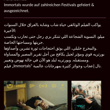
Immortals wurde auf zahlreichen Festivals gefeiert &
ausgezeichnet.
يواكب الفيلم الوثائقي حياة شاب وشابة بالعراق خلال السنوات
الأخيرة:
ميلو، النسوية الشجاعة اللي تتنكر بزي رجل حتى تحارب وتكسب
حريتها ومساحتها الخاصة.
والمخرج خليلي، اللي يوثق احتجاجات ثورة تشرين وأصداؤها.
بورتريه قوي ومؤثر لجيل يكافح من أجل تقرير المصير والمساواة
ومستقبله. وبورتريه لبلد هو الآن في حالة نهوض وتغيير.
فيلم „Immortals“ نال إعجاب وجوائز كثيرة بمهرجانات عالمية.