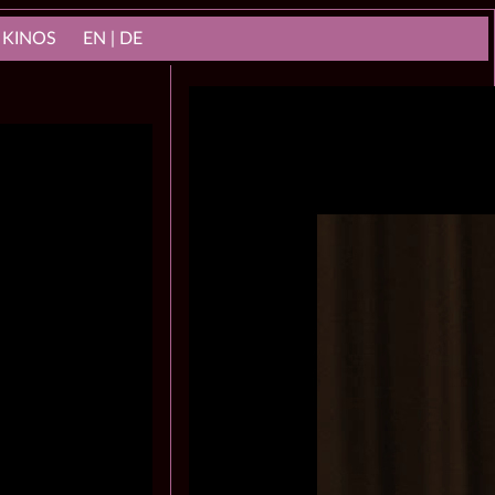
 KINOS
EN | DE