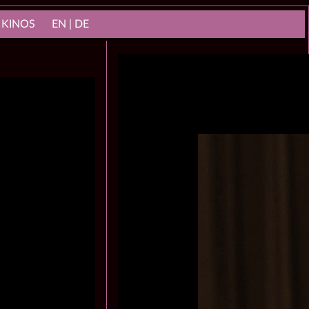
 KINOS
EN | DE