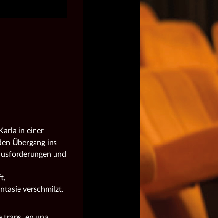
arla in einer
den Übergang ins
rausforderungen und
t,
tasie verschmilzt.
e trans, en una