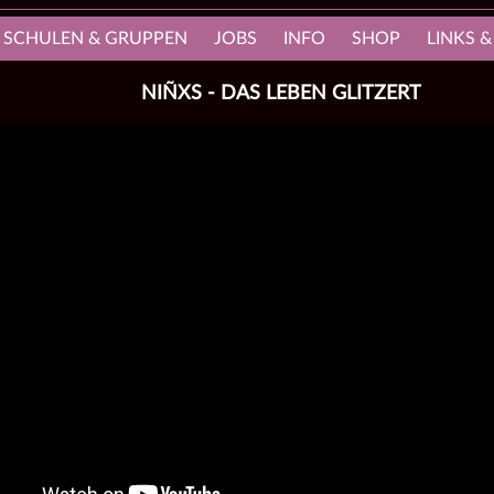
, SCHULEN & GRUPPEN
JOBS
INFO
SHOP
LINKS &
NIÑXS - DAS LEBEN GLITZERT