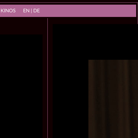
 KINOS
EN | DE