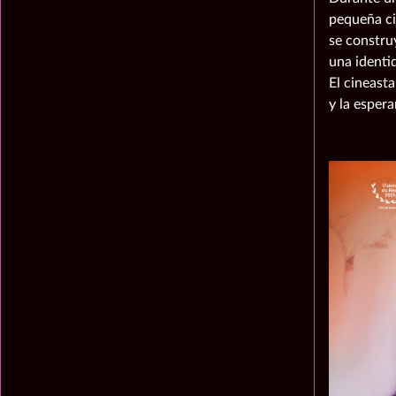
pequeña ci
se constru
una identi
El cineast
y la espera