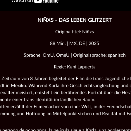
NIÑXS - DAS LEBEN GLITZERT
Originaltitel: Niñxs
88 Min. | MX, DE | 2025
Sprache: OmU, OmeU | Originalsprache: spanisch
Regie: Kani Lapuerta
 Zeitraum von 8 Jahren begleitet der Film die trans Jugendliche K
adt in Mexiko. Während Karla ihre Geschlechtsangleichung und 
nalter meistert, entsteht ein berührendes Porträt über die He
nte einer trans Identität im ländlichen Raum.
offen erzählt der Filmemacher von einer Welt, in der Freundschaf
immung und Hoffnung im Mittelpunkt stehen und Realität mit Fan
 período de ocho años, la película sigue a Karla, una adolescent