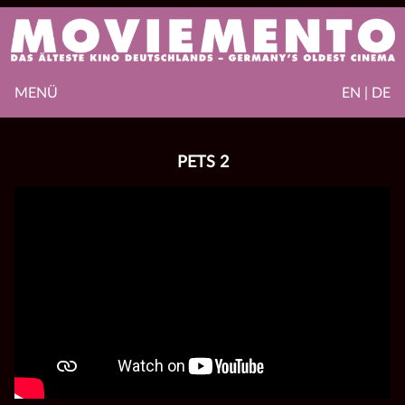
MENÜ
EN | DE
PETS 2