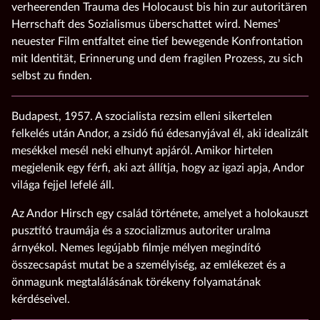
verheerenden Trauma des Holocaust bis hin zur autoritären
Herrschaft des Sozialismus überschattet wird. Nemes’
neuester Film entfaltet eine tief bewegende Konfrontation
mit Identität, Erinnerung und dem fragilen Prozess, zu sich
selbst zu finden.
Budapest, 1957. A szocialista rezsim elleni sikertelen
felkelés után Andor, a zsidó fiú édesanyjával él, aki idealizált
mesékkel mesél neki elhunyt apjáról. Amikor hirtelen
megjelenik egy férfi, aki azt állítja, hogy az igazi apja, Andor
világa fejjel lefelé áll.
Az Andor Hirsch egy család története, amelyet a holokauszt
pusztító traumája és a szocializmus autoriter uralma
árnyékol. Nemes legújabb filmje mélyen megindító
összecsapást mutat be a személyiség, az emlékezet és a
önmagunk megtalálásának törékeny folyamatának
kérdéseivel.