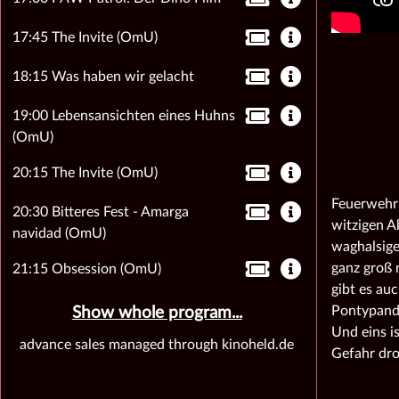
17:45 The Invite (OmU)
18:15 Was haben wir gelacht
19:00 Lebensansichten eines Huhns
(OmU)
20:15 The Invite (OmU)
Feuerwehr
20:30 Bitteres Fest - Amarga
witzigen A
navidad (OmU)
waghalsige
ganz groß 
21:15 Obsession (OmU)
gibt es au
Pontypand
Show whole program...
Und eins i
advance sales managed through kinoheld.de
Gefahr dro