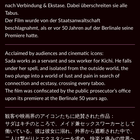
nach Verbindung & Ekstase. Dabei überschreiten sie alle
Tabus.
Der Film wurde von der Staatsanwaltschaft
beschlagnahmt, als er vor 50 Jahren auf der Berlinale seine
Premiere hatte.
Acclaimed by audiences and cinematic icons:
Sada works as a servant and sex worker for Kichi. He falls
under her spell, and isolated from the outside world, the
two plunge into a world of lust and pain in search of
connection and ecstasy, crossing every taboo.
The film was confiscated by the public prosecutor’s office
upon its premiere at the Berlinale 50 years ago.
観客や映画界のアイコンたちに絶賛された作品：
サダはキチのところで、メイド兼セックスワーカーとして
働いている。彼は彼女に溺れ、外界から遮断された中で、
二人は繋がりとエクスタシーを求め、快楽と痛みの世界へ