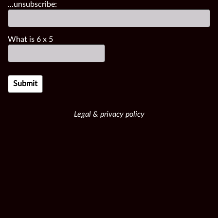
...unsubscribe:
What is
6
x
5
Legal & privacy policy