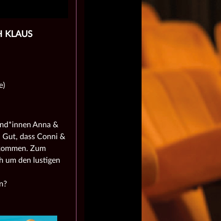
H KLAUS
e)
und*innen Anna &
. Gut, dass Conni &
bekommen. Zum
h um den lustigen
n?