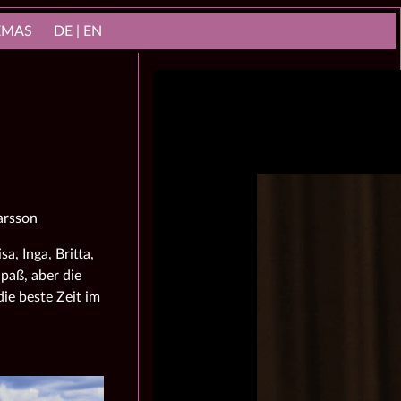
NEMAS
DE | EN
arsson
a, Inga, Britta,
paß, aber die
die beste Zeit im