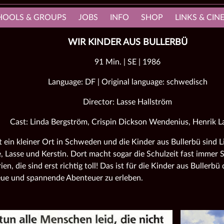
HOOLS & GROUPS
JOBS
INFO
SHOP
LINKS & CI
WIR KINDER AUS BULLERBÜ
91 Min. | SE | 1986
Language: DF | Original language: schwedisch
Director: Lasse Hallström
Cast: Linda Bergström, Crispin Dickson Wendenius, Henrik L
t ein kleiner Ort in Schweden und die Kinder aus Bullerbü sind Lis
e, Lasse und Kerstin. Dort macht sogar die Schulzeit fast immer S
n, die sind erst richtig toll! Das ist für die Kinder aus Bullerbü 
ue und spannende Abenteuer zu erleben.