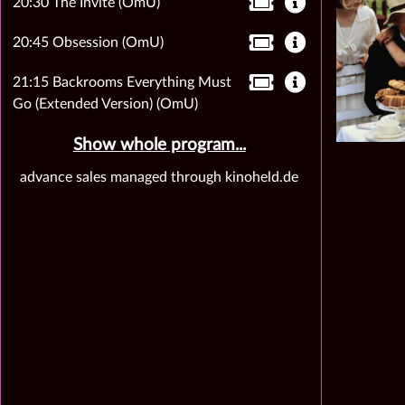
20:30 The Invite (OmU)
20:45 Obsession (OmU)
21:15 Backrooms Everything Must
Go (Extended Version) (OmU)
Show whole program...
advance sales managed through kinoheld.de