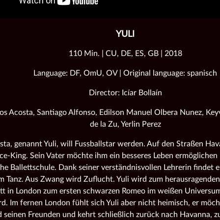
YULI
110 Min. | CU, DE, ES, GB | 2018
Language: DF, OmU, OV | Original language: spanisch
Director: Icíar Bollaín
los Acosta, Santiago Alfonso, Edilson Manuel Olbera Nunez, Key
de la Zu, Yerlin Perez
sta, genannt Yuli, will Fussballstar werden. Auf den Straßen Hava
e-King. Sein Vater möchte ihm ein besseres Leben ermöglichen 
che Ballettschule. Dank seiner verständnisvollen Lehrerin findet
 Tanz. Aus Zwang wird Zuflucht. Yuli wird zum herausragenden 
ett in London zum ersten schwarzen Romeo im weißen Universum
rd. Im fernen London fühlt sich Yuli aber nicht heimisch, er möch
d seinen Freunden und kehrt schließlich zurück nach Havanna, zu e