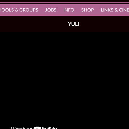
HOOLS & GROUPS
JOBS
INFO
SHOP
LINKS & CI
YULI