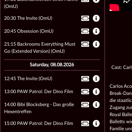
(OmU)
20:30 The Invite (OmU)
20:45 Obsession (OmU)
21:15 Backrooms Everything Must
Go (Extended Version) (OmU)
Saturday, 08.08.2026
Cast: Car
12:45 The Invite (OmU)
Carlos Aco
13:00 PAW Patrol: Der Dino Film
Break-Danc
die staatli
14:00 Bibi Blocksberg - Das große
Zugang zum
Hexentreffen
Royal Ball
Balletts wi
15:00 PAW Patrol: Der Dino Film
Familie un