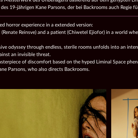
es 19-jährigen Kane Parsons, der bei Backrooms auch Regie fü
ed horror experience in a extended version:
 (Renate Reinsve) and a patient (Chiwetel Ejiofor) in a world whe
ive odyssey through endless, sterile rooms unfolds into an inten
ainst an invisible threat.
asterpiece of discomfort based on the hyped Liminal Space ph
ane Parsons, who also directs Backrooms.