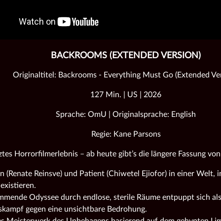
BACKROOMS (EXTENDED VERSION)
Originaltitel: Backrooms - Everything Must Go (Extended Ve
127 Min. | US | 2026
Sprache: OmU | Originalsprache: English
Regie: Kane Parsons
ztes Horrorfilmerlebnis – ab heute gibt’s die längere Fassung vo
 (Renate Reinsve) und Patient (Chiwetel Ejiofor) in einer Welt, in
existieren.
mmende Odyssee durch endlose, sterile Räume entpuppt sich als 
skampf gegen eine unsichtbare Bedrohung.
les Meisterwerk des Unbehagens basierend auf dem gehypten Li