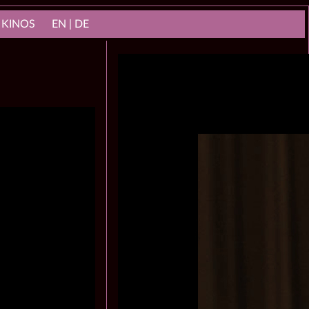
 KINOS
EN | DE