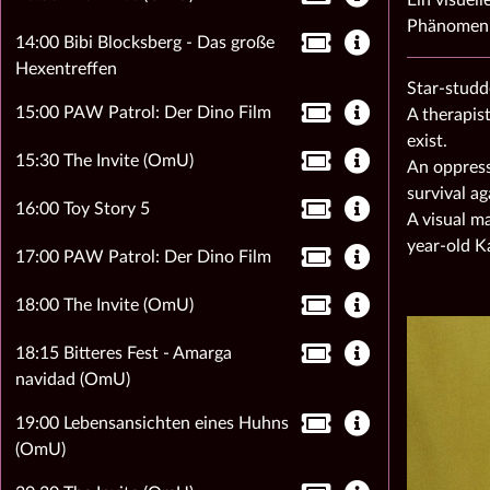
Phänomen d
14:00 Bibi Blocksberg - Das große
Hexentreffen
Star-studd
15:00 PAW Patrol: Der Dino Film
A therapist
exist.
15:30 The Invite (OmU)
An oppress
survival ag
16:00 Toy Story 5
A visual m
year-old K
17:00 PAW Patrol: Der Dino Film
18:00 The Invite (OmU)
18:15 Bitteres Fest - Amarga
navidad (OmU)
19:00 Lebensansichten eines Huhns
(OmU)