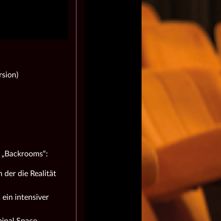
rsion)
n „Backrooms“:
 der die Realität
ein intensiver
minal Space