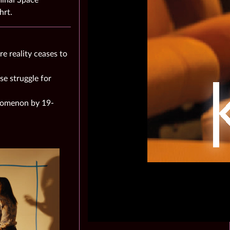
hrt.
re reality ceases to
se struggle for
enomenon by 19-