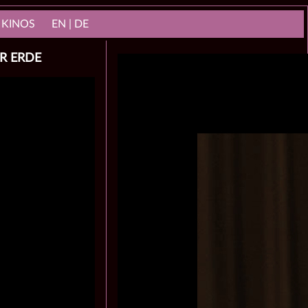
 KINOS
EN | DE
ER ERDE