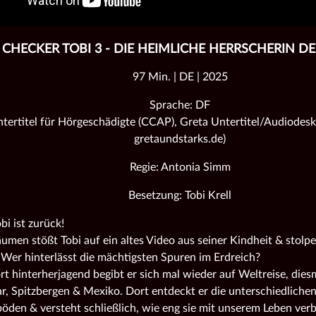
CHECKER TOBI 3 - DIE HEIMLICHE HERRSCHERIN D
97 Min. | DE | 2025
Sprache: DF
tertitel für Hörgeschädigte (CCAP), Greta Untertitel/Audiodeskr
gretaundstarks.de)
Regie: Antonia Simm
Besetzung: Tobi Krell
bi ist zurück!
umen stößt Tobi auf ein altes Video aus seiner Kindheit & stolpe
 Wer hinterlässt die mächtigsten Spuren im Erdreich?
t hinterherjagend begibt er sich mal wieder auf Weltreise, dies
, Spitzbergen & Mexiko. Dort entdeckt er die unterschiedliche
böden & versteht schließlich, wie eng sie mit unserem Leben ver