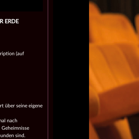
ER ERDE
iption (auf
rt über seine eigene
mal nach
n Geheimnisse
bunden sind.