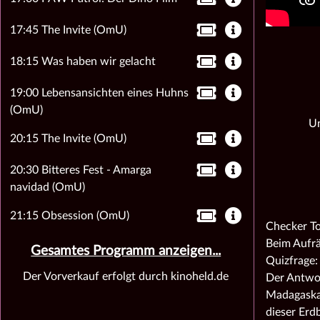
17:45 The Invite (OmU)
18:15 Was haben wir gelacht
19:00 Lebensansichten eines Huhns
(OmU)
Un
20:15 The Invite (OmU)
20:30 Bitteres Fest - Amarga
navidad (OmU)
21:15 Obsession (OmU)
Checker To
Beim Aufrä
Gesamtes Programm anzeigen...
Quizfrage:
Der Vorverkauf erfolgt durch kinoheld.de
Der Antwor
Madagaskar
dieser Erd