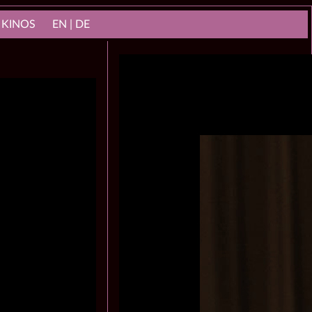
 KINOS
EN | DE