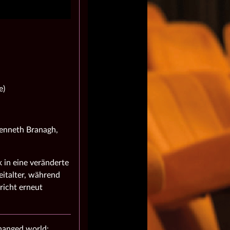
e)
Kenneth Branagh,
 in eine veränderte
italter, während
richt erneut
changed world: