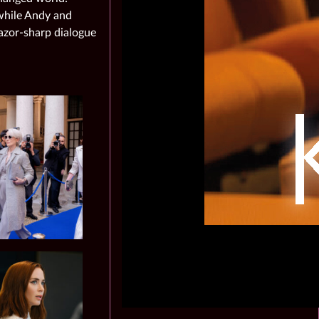
 while Andy and
azor‑sharp dialogue