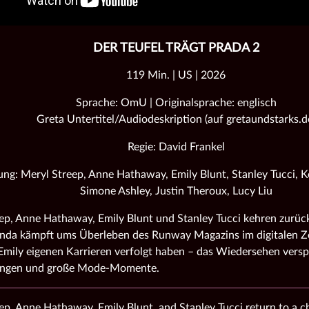
DER TEUFEL TRÄGT PRADA 2
119 Min. | US | 2026
Sprache: OmU | Originalsprache: englisch
Greta Untertitel/Audiodeskription (auf gretaundstarks.d
Regie: David Frankel
ung: Meryl Streep, Anne Hathaway, Emily Blunt, Stanley Tucci, 
Simone Ashley, Justin Theroux, Lucy Liu
ep, Anne Hathaway, Emily Blunt und Stanley Tucci kehren zurück
nda kämpft ums Überleben des Runway Magazins im digitalen Ze
mily eigenen Karrieren verfolgt haben – das Wiedersehen versp
ungen und große Mode‑Momente.
ep, Anne Hathaway, Emily Blunt, and Stanley Tucci return to a 