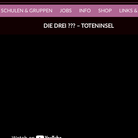
, SCHULEN & GRUPPEN
JOBS
INFO
SHOP
LINKS &
DIE DREI ??? – TOTENINSEL