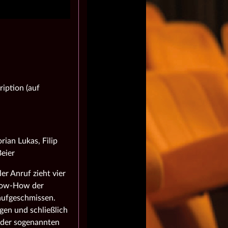
iption (auf
rian Lukas, Filip
eier
er Anruf zieht vier
Know-How der
 aufgeschmissen.
gen und schließlich
f der sogenannten