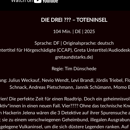
DIE DREI ??? – TOTENINSEL
104 Min. | DE | 2025
Sprache: DF | Originalsprache: deutsch
tertitel für Hörgeschädigte (CCAP), Greta Untertitel/Audiodeskr
gretaundstarks.de)
Regie: Tim Dünschede
ng: Julius Weckauf, Nevio Wendt, Levi Brandl, Jördis Triebel, Flo
Schnack, Andreas Pietschmann, Jannik Schümann, Momo B
en! Die perfekte Zeit für einen Roadtrip. Doch ein geheimnisvoll
ktiv*innen in einen neuen Fall. Vier???? Ohne das technische 
en Hackerin Jelena wären die 3 Detektive auf ihrer Spurensuche
t sie zu einem verschwiegenen Geheimbund, illegalen Ausgrabun
bgelegene Vulkaninsel, um die sich düstere Legenden ranken. Au