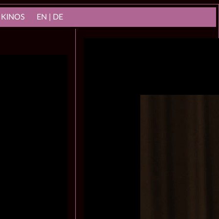
 KINOS
EN | DE