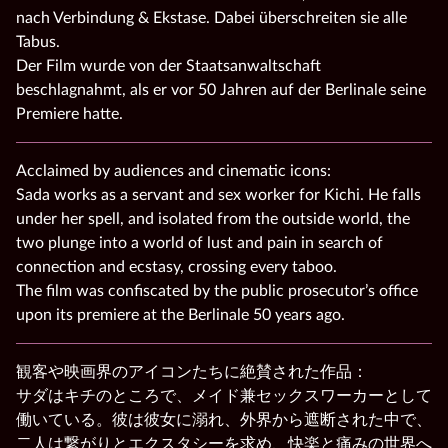
nach Verbindung & Ekstase. Dabei überschreiten sie alle
Tabus.
Der Film wurde von der Staatsanwaltschaft
beschlagnahmt, als er vor 50 Jahren auf der Berlinale seine
Premiere hatte.
Acclaimed by audiences and cinematic icons:
Sada works as a servant and sex worker for Kichi. He falls
under her spell, and isolated from the outside world, the
two plunge into a world of lust and pain in search of
connection and ecstasy, crossing every taboo.
The film was confiscated by the public prosecutor’s office
upon its premiere at the Berlinale 50 years ago.
観客や映画界のアイコンたちに絶賛された作品：
サダはキチのところで、メイド兼セックスワーカーとして
働いている。彼は彼女に溺れ、外界から遮断された中で、
二人は繋がりとエクスタシーを求め、快楽と痛みの世界へ