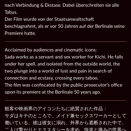
nach Verbindung & Ekstase. Dabei überschreiten sie alle
Tabus.
Der Film wurde von der Staatsanwaltschaft
beschlagnahmt, als er vor 50 Jahren auf der Berlinale seine
Premiere hatte.
Acclaimed by audiences and cinematic icons:
Sada works as a servant and sex worker for Kichi. He falls
under her spell, and isolated from the outside world, the
two plunge into a world of lust and pain in search of
connection and ecstasy, crossing every taboo.
The film was confiscated by the public prosecutor’s office
upon its premiere at the Berlinale 50 years ago.
観客や映画界のアイコンたちに絶賛された作品：
サダはキチのところで、メイド兼セックスワーカーとして
働いている。彼は彼女に溺れ、外界から遮断された中で、
二人は繋がりとエクスタシーを求め、快楽と痛みの世界へ