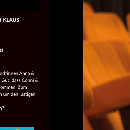
H KLAUS
e)
und*innen Anna &
. Gut, dass Conni &
bekommen. Zum
h um den lustigen
n?