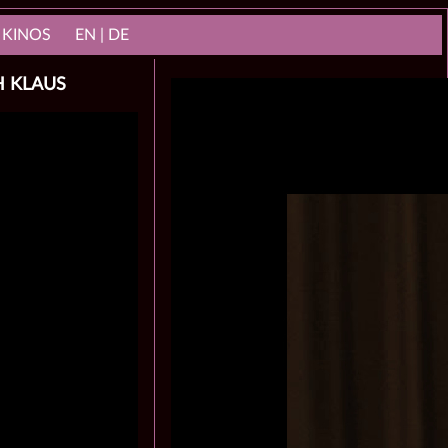
 KINOS
EN | DE
H KLAUS