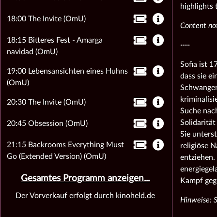
highlights 
18:00 The Invite (OmU)
Content not
18:15 Bitteres Fest - Amarga
·····
navidad (OmU)
Sofia ist 1
19:00 Lebensansichten eines Huhns
dass sie e
(OmU)
Schwangers
kriminalis
20:30 The Invite (OmU)
Suche nach
Solidaritä
20:45 Obsession (OmU)
Sie unters
21:15 Backrooms Everything Must
religiöse 
Go (Extended Version) (OmU)
entziehen.
energiegel
Gesamtes Programm anzeigen...
Kampf geg
Der Vorverkauf erfolgt durch kinoheld.de
Hinweise: 