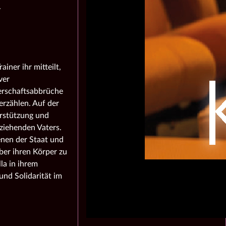
.
ainer ihr mitteilt,
ver
gerschaftsabbrüche
erzählen. Auf der
erstützung und
rziehenden Vaters.
enen der Staat und
ber ihren Körper zu
la in ihrem
nd Solidarität im