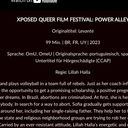
XPOSED QUEER FILM FESTIVAL: POWER ALLE
Originaltitel: Levante
99 Min. | BR, FR, UY | 2023
Sprache: OmU, OmeU | Originalsprache: portuguiesisch, spa
Untertitel für Hörgeschädigte (CCAP)
Regie: Lillah Halla
 and plays volleyball in a team full of rebels. Just as her coach i
 the opportunity to get a promising scholarship, a positive pre
her dreams. In Brazil, abortions are criminalized. At first, she is he
ybody. In search for a way to abort, Sofia gradually gets support
around her, including her single-raising father. They help her to
he state and religious neighborhood groups are trying to rob her
arried by an ever-resistant attitude, Lillah Halla’s energetic and 