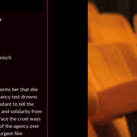
Y
nisch
nforms her that she
gnancy test drowns
sitant to tell the
 and solidarity from
 face the cruel ways
 of the agency over
urgent film