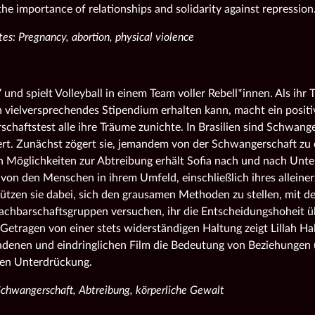
the importance of relationships and solidarity against repression
es: Pregnancy, abortion, physical violence
7 und spielt Volleyball in einem Team voller Rebell*innen. Als ihr Tr
in vielversprechendes Stipendium erhalten kann, macht ein positi
chaftstest alle ihre Träume zunichte. In Brasilien sind Schwan
iert. Zunächst zögert sie, jemandem von der Schwangerschaft zu 
 Möglichkeiten zur Abtreibung erhält Sofia nach und nach Unt
t von den Menschen in ihrem Umfeld, einschließlich ihres alleine
tützen sie dabei, sich den grausamen Methoden zu stellen, mit d
Nachbarschaftsgruppen versuchen, ihr die Entscheidungshoheit ü
 Getragen von einer stets widerständigen Haltung zeigt Lillah Hal
adenen und eindringlichen Film die Bedeutung von Beziehungen u
en Unterdrückung.
Schwangerschaft, Abtreibung, körperliche Gewalt