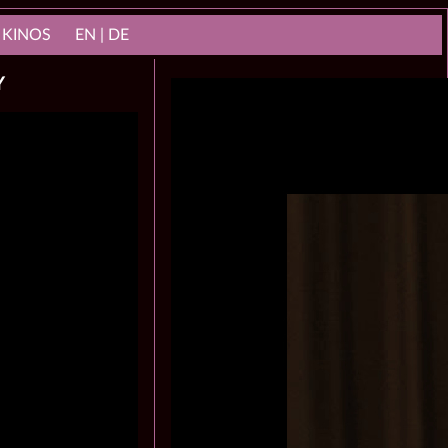
 KINOS
EN | DE
Y