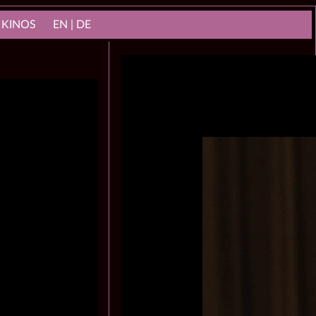
 KINOS
EN | DE