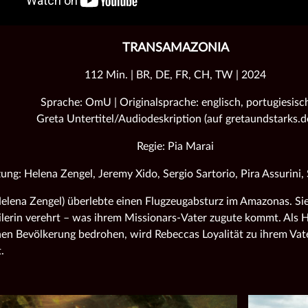
TRANSAMAZONIA
112 Min. | BR, DE, FR, CH, TW | 2024
Sprache: OmU | Originalsprache: englisch, portugiesisc
Greta Untertitel/Audiodeskription (auf gretaundstarks.d
Regie: Pia Marai
ung: Helena Zengel, Jeremy Xido, Sergio Sartorio, Pira Assurini
elena Zengel) überlebte einen Flugzeugabsturz im Amazonas. Sie
erin verehrt – was ihrem Missionars-Vater zugute kommt. Als H
nen Bevölkerung bedrohen, wird Rebeccas Loyalität zu ihrem Va
.