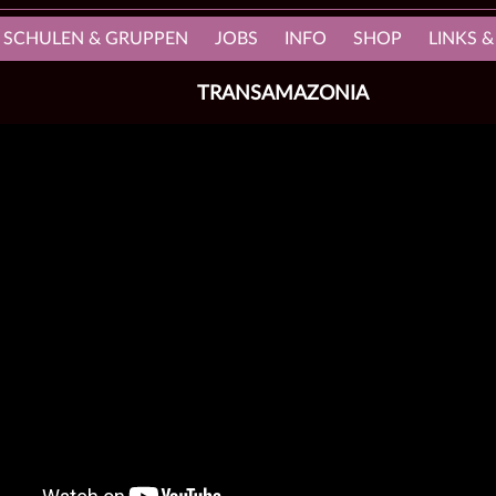
, SCHULEN & GRUPPEN
JOBS
INFO
SHOP
LINKS &
TRANSAMAZONIA