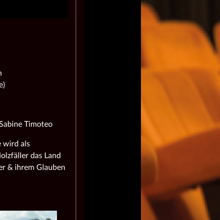
h
e)
, Sabine Timoteo
 wird als
olzfäller das Land
ter & ihrem Glauben