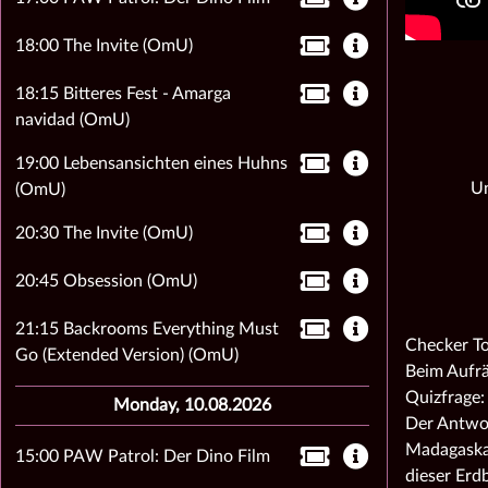
18:00 The Invite (OmU)
18:15 Bitteres Fest - Amarga
navidad (OmU)
19:00 Lebensansichten eines Huhns
Un
(OmU)
20:30 The Invite (OmU)
20:45 Obsession (OmU)
21:15 Backrooms Everything Must
Checker To
Go (Extended Version) (OmU)
Beim Aufrä
Quizfrage:
Monday, 10.08.2026
Der Antwor
Madagaskar
15:00 PAW Patrol: Der Dino Film
dieser Erd