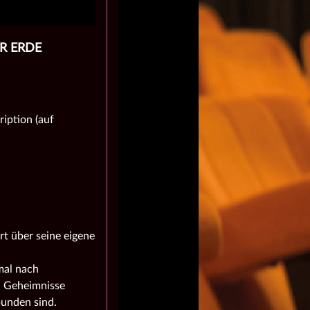
ER ERDE
iption (auf
rt über seine eigene
mal nach
n Geheimnisse
bunden sind.