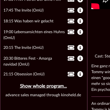
17:45 The Invite (OmU)
18:15 Was haben wir gelacht
19:00 Lebensansichten eines Huhns
(OmU)
20:15 The Invite (OmU)
Cast: St
20:30 Bitteres Fest - Amarga
navidad (OmU)
Eine ganz 
Tommy wird
21:15 Obsession (OmU)
einen “goo
mehr so si
Show whole program...
Ein psycho
advance sales managed through kinoheld.de
An ordinar
Tommy is k