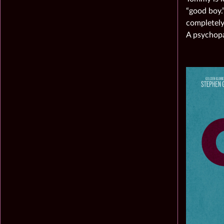
“good boy.
completely
A psychopa