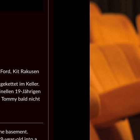
Ford, Kit Rakusen
ekettet im Keller.
inellen 19-Jährigen
h Tommy bald nicht
the basement.
9-year-old into a