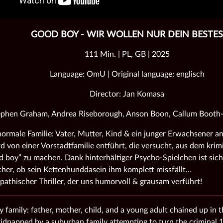
GOOD BOY - WIR WOLLEN NUR DEIN BESTES
111 Min. | PL, GB | 2025
Language: OmU | Original language: englisch
Director: Jan Komasa
ephen Graham, Andrea Riseborough, Anson Boon, Callum Booth-
normale Familie: Vater, Mutter, Kind & ein junger Erwachsener ang
 von einer Vorstadtfamilie entführt, die versucht, aus dem krim
d boy” zu machen. Dank hinterhältiger Psycho-Spielchen ist sic
cher, ob sein Kettenhunddasein ihm komplett missfällt…
pathischer Thriller, der uns humorvoll & grausam verführt!
y family: father, mother, child, and a young adult chained up in 
idnapped by a suburban family attempting to turn the criminal 1